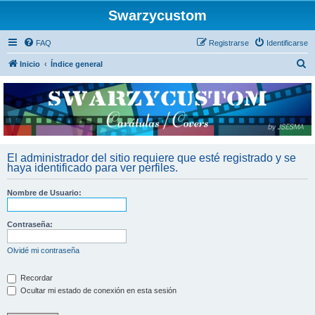
Swarzycustom
FAQ
Registrarse
Identificarse
B
Inicio
Índice general
u
s
c
a
r
El administrador del sitio requiere que esté registrado y se
haya identificado para ver perfiles.
Nombre de Usuario:
Contraseña:
Olvidé mi contraseña
Recordar
Ocultar mi estado de conexión en esta sesión