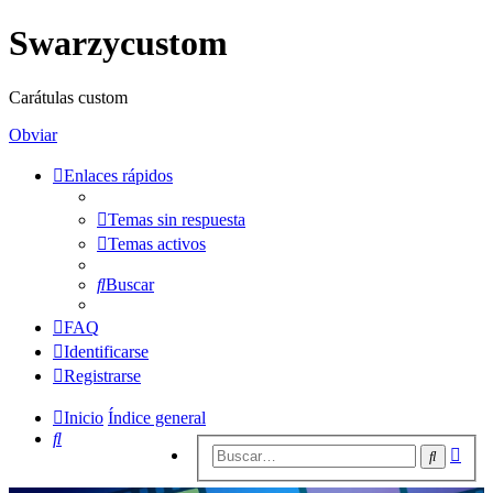
Swarzycustom
Carátulas custom
Obviar
Enlaces rápidos
Temas sin respuesta
Temas activos
Buscar
FAQ
Identificarse
Registrarse
Inicio
Índice general
Buscar
Bús
Buscar
avan