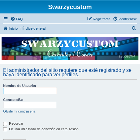
Swarzycustom
FAQ
Registrarse
Identificarse
B
Inicio
Índice general
u
s
c
a
r
El administrador del sitio requiere que esté registrado y se
haya identificado para ver perfiles.
Nombre de Usuario:
Contraseña:
Olvidé mi contraseña
Recordar
Ocultar mi estado de conexión en esta sesión