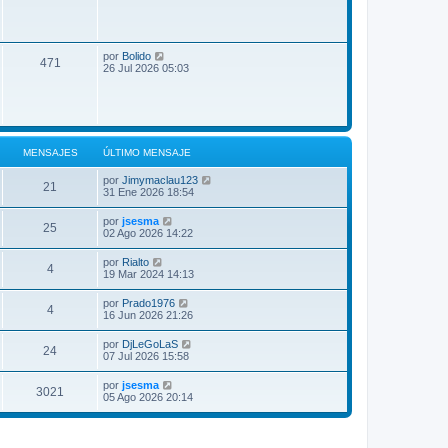
ú
e
l
n
t
s
i
a
V
m
j
por
Bolido
471
e
o
e
26 Jul 2026 05:03
r
m
ú
e
l
n
t
s
i
a
m
j
o
e
MENSAJES
ÚLTIMO MENSAJE
m
e
V
por
Jimymaclau123
21
n
e
31 Ene 2026 18:54
s
r
a
ú
V
por
jsesma
j
25
l
e
02 Ago 2026 14:22
e
t
r
i
ú
V
por
Rialto
m
4
l
e
19 Mar 2024 14:13
o
t
r
m
i
ú
e
V
por
Prado1976
m
4
l
n
e
16 Jun 2026 21:26
o
t
s
r
m
i
a
ú
e
V
por
DjLeGoLaS
m
j
24
l
n
e
07 Jul 2026 15:58
o
e
t
s
r
m
i
a
ú
e
V
por
jsesma
m
j
3021
l
n
e
05 Ago 2026 20:14
o
e
t
s
r
m
i
a
ú
e
m
j
l
n
o
e
t
s