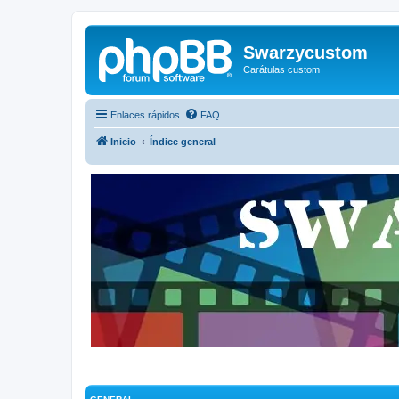
Swarzycustom
Carátulas custom
Enlaces rápidos
FAQ
Inicio
Índice general