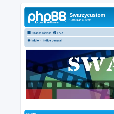
Swarzycustom
Carátulas custom
Enlaces rápidos
FAQ
Inicio
Índice general