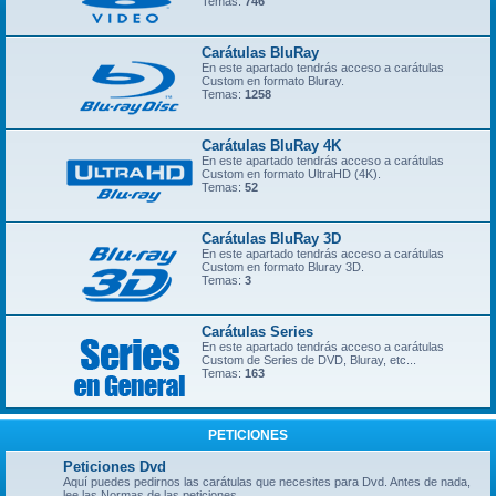
Temas:
746
Carátulas BluRay
En este apartado tendrás acceso a carátulas
Custom en formato Bluray.
Temas:
1258
Carátulas BluRay 4K
En este apartado tendrás acceso a carátulas
Custom en formato UltraHD (4K).
Temas:
52
Carátulas BluRay 3D
En este apartado tendrás acceso a carátulas
Custom en formato Bluray 3D.
Temas:
3
Carátulas Series
En este apartado tendrás acceso a carátulas
Custom de Series de DVD, Bluray, etc...
Temas:
163
PETICIONES
Peticiones Dvd
Aquí puedes pedirnos las carátulas que necesites para Dvd. Antes de nada,
lee las Normas de las peticiones.