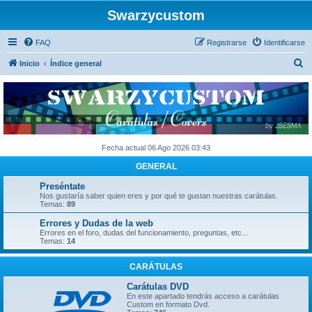
Swarzycustom
FAQ
Registrarse
Identificarse
B
Inicio
Índice general
u
s
c
a
r
Fecha actual 06 Ago 2026 03:43
GENERAL
Preséntate
Nos gustaría saber quien eres y por qué te gustan nuestras carátulas.
Temas:
89
Errores y Dudas de la web
Errores en el foro, dudas del funcionamiento, preguntas, etc...
Temas:
14
CARÁTULAS
Carátulas DVD
En este apartado tendrás acceso a carátulas
Custom en formato Dvd.