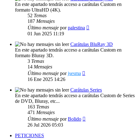
En este apartado tendrás acceso a carátulas Custom en
formato UltraHD (4K).
52
Temas
187
Mensajes
Ver
Último mensaje
por
palestina
último
01 Jun 2025 11:19
mensaje
Carátulas BluRay 3D
En este apartado tendrás acceso a carátulas Custom en
formato Bluray 3D.
3
Temas
14
Mensajes
Ver
Último mensaje
por
jsesma
último
16 Ene 2025 14:26
mensaje
Carátulas Series
En este apartado tendrás acceso a carátulas Custom de Series
de DVD, Bluray, etc...
163
Temas
471
Mensajes
Ver
Último mensaje
por
Bolido
último
26 Jul 2026 05:03
mensaje
PETICIONES