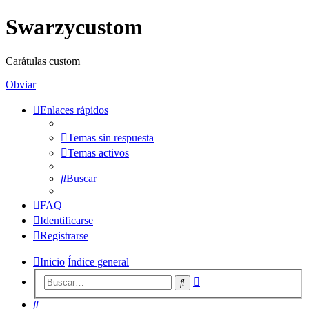
Swarzycustom
Carátulas custom
Obviar
Enlaces rápidos
Temas sin respuesta
Temas activos
Buscar
FAQ
Identificarse
Registrarse
Inicio
Índice general
Búsqueda
Buscar
avanzada
Buscar