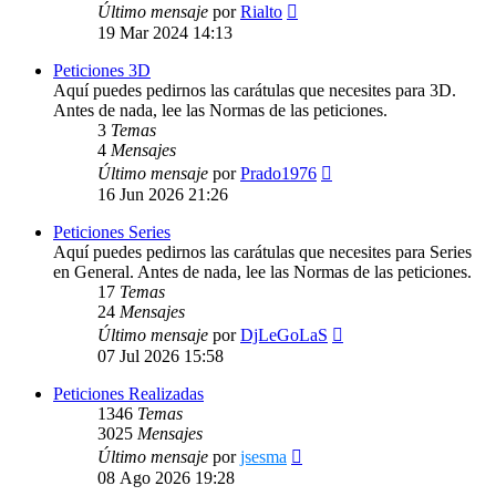
Ver
Último mensaje
por
Rialto
último
19 Mar 2024 14:13
mensaje
Peticiones 3D
Aquí puedes pedirnos las carátulas que necesites para 3D.
Antes de nada, lee las Normas de las peticiones.
3
Temas
4
Mensajes
Ver
Último mensaje
por
Prado1976
último
16 Jun 2026 21:26
mensaje
Peticiones Series
Aquí puedes pedirnos las carátulas que necesites para Series
en General. Antes de nada, lee las Normas de las peticiones.
17
Temas
24
Mensajes
Ver
Último mensaje
por
DjLeGoLaS
último
07 Jul 2026 15:58
mensaje
Peticiones Realizadas
1346
Temas
3025
Mensajes
Ver
Último mensaje
por
jsesma
último
08 Ago 2026 19:28
mensaje