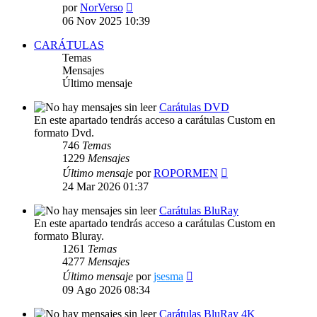
Ver
por
NorVerso
último
06 Nov 2025 10:39
mensaje
CARÁTULAS
Temas
Mensajes
Último mensaje
Carátulas DVD
En este apartado tendrás acceso a carátulas Custom en
formato Dvd.
746
Temas
1229
Mensajes
Ver
Último mensaje
por
ROPORMEN
último
24 Mar 2026 01:37
mensaje
Carátulas BluRay
En este apartado tendrás acceso a carátulas Custom en
formato Bluray.
1261
Temas
4277
Mensajes
Ver
Último mensaje
por
jsesma
último
09 Ago 2026 08:34
mensaje
Carátulas BluRay 4K