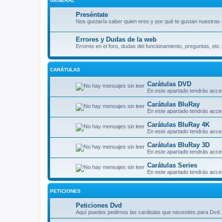
GENERAL
Preséntate
Nos gustaría saber quien eres y por qué te gustan nuestras 
Errores y Dudas de la web
Errores en el foro, dudas del funcionamiento, preguntas, etc..
CARÁTULAS
Carátulas DVD
En este apartado tendrás acce
Carátulas BluRay
En este apartado tendrás acce
Carátulas BluRay 4K
En este apartado tendrás acce
Carátulas BluRay 3D
En este apartado tendrás acce
Carátulas Series
En este apartado tendrás acces
PETICIONES
Peticiones Dvd
Aquí puedes pedirnos las carátulas que necesites para Dvd. 