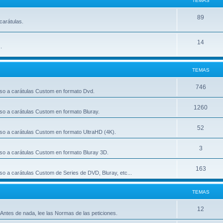
TEMAS
89
carátulas.
14
.
TEMAS
746
so a carátulas Custom en formato Dvd.
1260
so a carátulas Custom en formato Bluray.
52
so a carátulas Custom en formato UltraHD (4K).
3
so a carátulas Custom en formato Bluray 3D.
163
o a carátulas Custom de Series de DVD, Bluray, etc...
TEMAS
12
Antes de nada, lee las Normas de las peticiones.