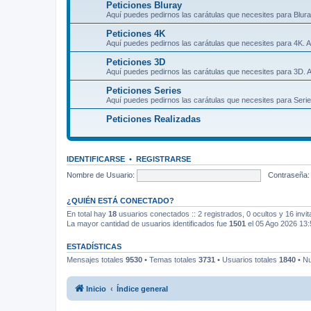
Peticiones Bluray
Aquí puedes pedirnos las carátulas que necesites para Blura
Peticiones 4K
Aquí puedes pedirnos las carátulas que necesites para 4K. A
Peticiones 3D
Aquí puedes pedirnos las carátulas que necesites para 3D. A
Peticiones Series
Aquí puedes pedirnos las carátulas que necesites para Serie
Peticiones Realizadas
IDENTIFICARSE
•
REGISTRARSE
Nombre de Usuario:
Contraseña:
¿QUIÉN ESTÁ CONECTADO?
En total hay
18
usuarios conectados :: 2 registrados, 0 ocultos y 16 invi
La mayor cantidad de usuarios identificados fue
1501
el 05 Ago 2026 13:
ESTADÍSTICAS
Mensajes totales
9530
• Temas totales
3731
• Usuarios totales
1840
• Nu
Inicio
Índice general