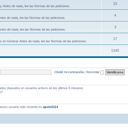
15
y. Antes de nada, lee las Normas de las peticiones.
4
ntes de nada, lee las Normas de las peticiones.
3
ntes de nada, lee las Normas de las peticiones.
17
s en General. Antes de nada, lee las Normas de las peticiones.
1345
Olvidé mi contraseña
|
Recordar
tados (basados en usuarios activos en los últimos 5 minutos)
57
estro usuario más reciente es
apolo0114