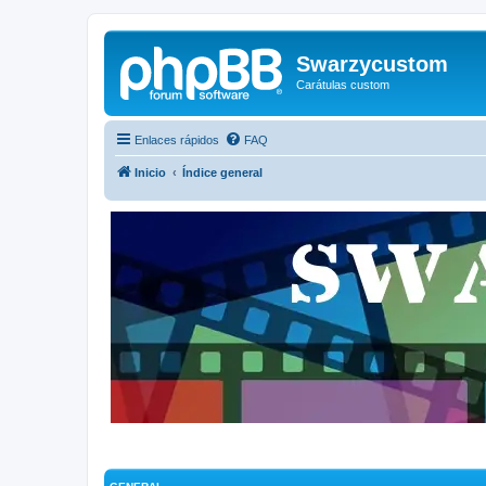
Swarzycustom
Carátulas custom
Enlaces rápidos
FAQ
Inicio
Índice general