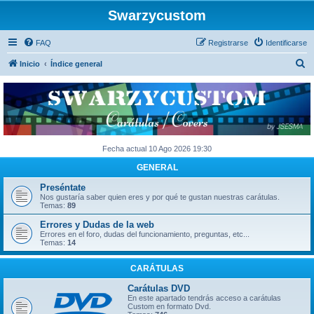
Swarzycustom
FAQ
Registrarse
Identificarse
B
Inicio
Índice general
u
s
c
a
r
Fecha actual 10 Ago 2026 19:30
GENERAL
Preséntate
Nos gustaría saber quien eres y por qué te gustan nuestras carátulas.
Temas:
89
Errores y Dudas de la web
Errores en el foro, dudas del funcionamiento, preguntas, etc...
Temas:
14
CARÁTULAS
Carátulas DVD
En este apartado tendrás acceso a carátulas
Custom en formato Dvd.