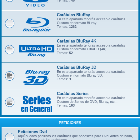
Temas:
746
Carátulas BluRay
En este apartado tendrás acceso a carátulas
Custom en formato Bluray.
Temas:
1262
Carátulas BluRay 4K
En este apartado tendrás acceso a carátulas
Custom en formato UltraHD (4K).
Temas:
52
Carátulas BluRay 3D
En este apartado tendrás acceso a carátulas
Custom en formato Bluray 3D.
Temas:
3
Carátulas Series
En este apartado tendrás acceso a carátulas
Custom de Series de DVD, Bluray, etc...
Temas:
163
PETICIONES
Peticiones Dvd
Aquí puedes pedirnos las carátulas que necesites para Dvd. Antes de nada,
lee las Normas de las peticiones.