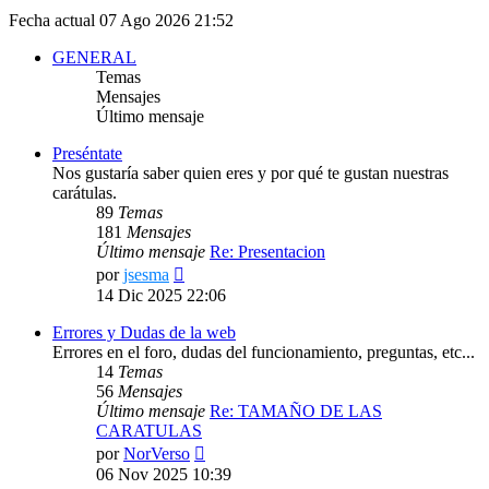
Fecha actual 07 Ago 2026 21:52
GENERAL
Temas
Mensajes
Último mensaje
Preséntate
Nos gustaría saber quien eres y por qué te gustan nuestras
carátulas.
89
Temas
181
Mensajes
Último mensaje
Re: Presentacion
Ver
por
jsesma
último
14 Dic 2025 22:06
mensaje
Errores y Dudas de la web
Errores en el foro, dudas del funcionamiento, preguntas, etc...
14
Temas
56
Mensajes
Último mensaje
Re: TAMAÑO DE LAS
CARATULAS
Ver
por
NorVerso
último
06 Nov 2025 10:39
mensaje