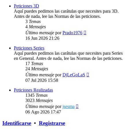
Peticiones 3D
Aquí puedes pedirnos las carátulas que necesites para 3D.
Antes de nada, lee las Normas de las peticiones.
3
Temas
4
Mensajes
Ver
Último mensaje
por
Prado1976
último
16 Jun 2026 21:26
mensaje
Peticiones Series
Aquí puedes pedirnos las carátulas que necesites para Series
en General. Antes de nada, lee las Normas de las peticiones.
17
Temas
24
Mensajes
Ver
Último mensaje
por
DjLeGoLaS
último
07 Jul 2026 15:58
mensaje
Peticiones Realizadas
1345
Temas
3023
Mensajes
Ver
Último mensaje
por
jsesma
último
06 Ago 2026 17:47
mensaje
Identificarse
•
Registrarse