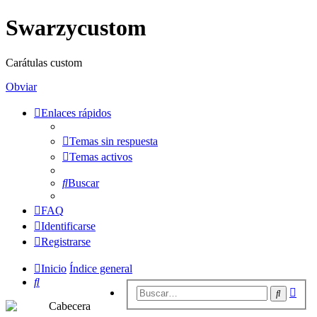
Swarzycustom
Carátulas custom
Obviar
Enlaces rápidos
Temas sin respuesta
Temas activos
Buscar
FAQ
Identificarse
Registrarse
Inicio
Índice general
Buscar
Bús
Buscar
avan