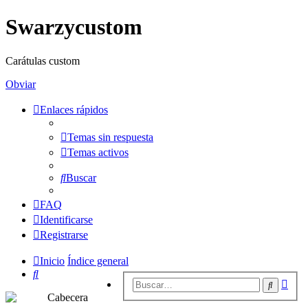
Swarzycustom
Carátulas custom
Obviar
Enlaces rápidos
Temas sin respuesta
Temas activos
Buscar
FAQ
Identificarse
Registrarse
Inicio
Índice general
Buscar
Bús
Buscar
avan