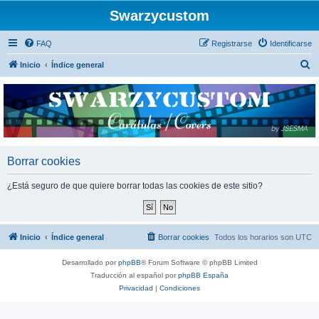
Swarzycustom
FAQ
Registrarse
Identificarse
B
Inicio
Índice general
u
s
c
a
r
Borrar cookies
¿Está seguro de que quiere borrar todas las cookies de este sitio?
Inicio
Índice general
Borrar cookies
Todos los horarios son
UTC
Desarrollado por
phpBB
® Forum Software © phpBB Limited
Traducción al español por
phpBB España
Privacidad
|
Condiciones