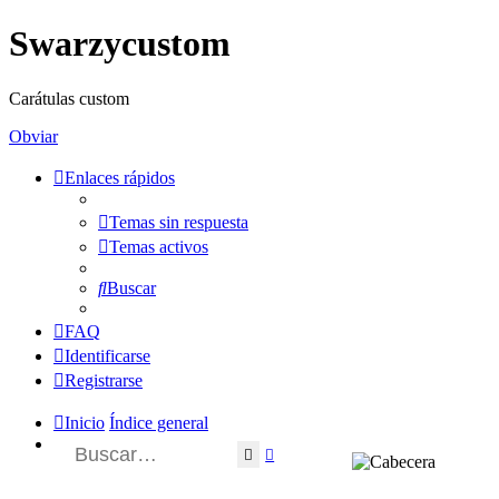
Swarzycustom
Carátulas custom
Obviar
Enlaces rápidos
Temas sin respuesta
Temas activos
Buscar
FAQ
Identificarse
Registrarse
Inicio
Índice general
Buscar
Búsqueda avanzada