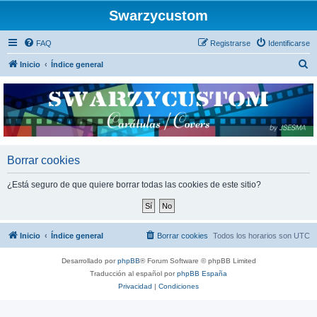
Swarzycustom
FAQ
Registrarse
Identificarse
B
Inicio
Índice general
u
s
c
a
r
Borrar cookies
¿Está seguro de que quiere borrar todas las cookies de este sitio?
Inicio
Índice general
Borrar cookies
Todos los horarios son
UTC
Desarrollado por
phpBB
® Forum Software © phpBB Limited
Traducción al español por
phpBB España
Privacidad
|
Condiciones