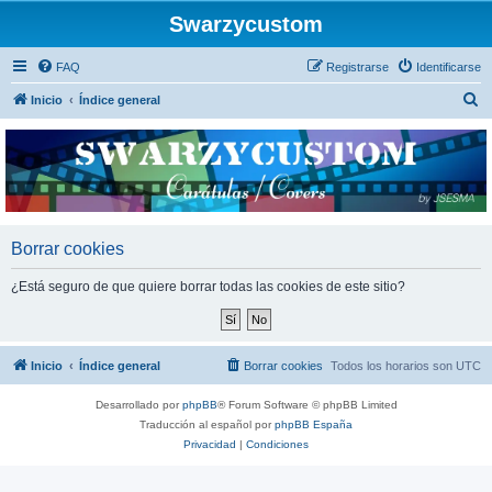
Swarzycustom
FAQ
Registrarse
Identificarse
B
Inicio
Índice general
u
s
c
a
r
Borrar cookies
¿Está seguro de que quiere borrar todas las cookies de este sitio?
Inicio
Índice general
Borrar cookies
Todos los horarios son
UTC
Desarrollado por
phpBB
® Forum Software © phpBB Limited
Traducción al español por
phpBB España
Privacidad
|
Condiciones