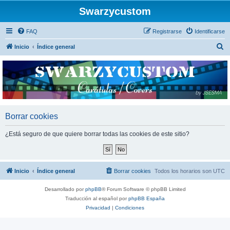
Swarzycustom
FAQ
Registrarse
Identificarse
B
Inicio
Índice general
u
s
c
a
r
Borrar cookies
¿Está seguro de que quiere borrar todas las cookies de este sitio?
Inicio
Índice general
Borrar cookies
Todos los horarios son
UTC
Desarrollado por
phpBB
® Forum Software © phpBB Limited
Traducción al español por
phpBB España
Privacidad
|
Condiciones