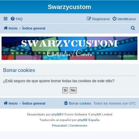
Swarzycustom
FAQ
Registrarse
Identificarse
B
Inicio
Índice general
u
s
c
a
r
Borrar cookies
¿Está seguro de que quiere borrar todas las cookies de este sitio?
Inicio
Índice general
Borrar cookies
Todos los horarios son
UTC
Desarrollado por
phpBB
® Forum Software © phpBB Limited
Traducción al español por
phpBB España
Privacidad
|
Condiciones