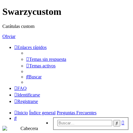
Swarzycustom
Carátulas custom
Obviar
Enlaces rápidos
Temas sin respuesta
Temas activos
Buscar
FAQ
Identificarse
Registrarse
Inicio
Índice general
Preguntas Frecuentes
Buscar
Bús
Buscar
avan