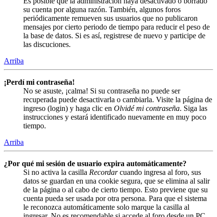
Es posible que la administración haya desactivado o borrado
su cuenta por alguna razón. También, algunos foros
periódicamente remueven sus usuarios que no publicaron
mensajes por cierto periodo de tiempo para reducir el peso de
la base de datos. Si es así, registrese de nuevo y participe de
las discuciones.
Arriba
¡Perdí mi contraseña!
No se asuste, ¡calma! Si su contraseña no puede ser
recuperada puede desactivarla o cambiarla. Visite la página de
ingreso (login) y haga clic en
Olvidé mi contraseña
. Siga las
instrucciones y estará identificado nuevamente en muy poco
tiempo.
Arriba
¿Por qué mi sesión de usuario expira automáticamente?
Si no activa la casilla
Recordar
cuando ingresa al foro, sus
datos se guardan en una cookie segura, que se elimina al salir
de la página o al cabo de cierto tiempo. Esto previene que su
cuenta pueda ser usada por otra persona. Para que el sistema
le reconozca automáticamente solo marque la casilla al
ingresar. No es recomendable si accede al foro desde un PC