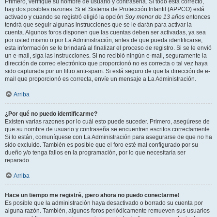
Primero, verifique su nombre de usuario y contraseña. Si todo está correcto,
hay dos posibles razones. Si el Sistema de Protección Infantil (APPCO) está
activado y cuando se registró eligió la opción
Soy menor de 13 años
entonces
tendrá que seguir algunas instrucciones que se le darán para activar la
cuenta. Algunos foros disponen que las cuentas deben ser activadas, ya sea
por usted mismo o por La Administración, antes de que pueda identificarse;
esta información se le brindará al finalizar el proceso de registro. Si se le envió
un e-mail, siga las instrucciones. Si no recibió ningún e-mail, seguramente la
dirección de correo electrónico que proporcionó no es correcta o tal vez haya
sido capturada por un filtro anti-spam. Si está seguro de que la dirección de e-
mail que proporcionó es correcta, envíe un mensaje a La Administración.
Arriba
¿Por qué no puedo identificarme?
Existen varias razones por lo cuál esto puede suceder. Primero, asegúrese de
que su nombre de usuario y contraseña se encuentren escritos correctamente.
Si lo están, comuníquese con La Administración para asegurarse de que no ha
sido excluido. También es posible que el foro esté mal configurado por su
dueño y/o tenga fallos en la programación, por lo que necesitaría ser
reparado.
Arriba
Hace un tiempo me registré, ¡pero ahora no puedo conectarme!
Es posible que la administración haya desactivado o borrado su cuenta por
alguna razón. También, algunos foros periódicamente remueven sus usuarios