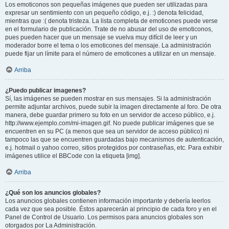
Los emoticonos son pequeñas imágenes que pueden ser utilizadas para
expresar un sentimiento con un pequeño código, e.j. :) denota felicidad,
mientras que :( denota tristeza. La lista completa de emoticones puede verse
en el formulario de publicación. Trate de no abusar del uso de emoticonos,
pues pueden hacer que un mensaje se vuelva muy difícil de leer y un
moderador borre el tema o los emoticones del mensaje. La administración
puede fijar un límite para el número de emoticones a utilizar en un mensaje.
Arriba
¿Puedo publicar imagenes?
Sí, las imágenes se pueden mostrar en sus mensajes. Si la administración
permite adjuntar archivos, puede subir la imagen directamente al foro. De otra
manera, debe guardar primero su foto en un servidor de acceso público, e.j.
http://www.ejemplo.com/mi-imagen.gif. No puede publicar imágenes que se
encuentren en su PC (a menos que sea un servidor de acceso público) ni
tampoco las que se encuentren guardadas bajo mecanismos de autenticación,
e.j. hotmail o yahoo correo, sitios protegidos por contraseñas, etc. Para exhibir
imágenes utilice el BBCode con la etiqueta [img].
Arriba
¿Qué son los anuncios globales?
Los anuncios globales contienen información importante y debería leerlos
cada vez que sea posible. Éstos aparecerán al principio de cada foro y en el
Panel de Control de Usuario. Los permisos para anuncios globales son
otorgados por La Administración.