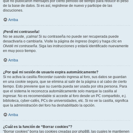
que no publicaron mensajes por cierto periodo de tiempo para reducir el peso
de la base de datos. Si es así, registrese de nuevo y participe de las
discuciones.
Arriba
¡Perdí mi contraseña!
No se asuste, ¡calma! Si su contraseña no puede ser recuperada puede
desactivarla o cambiarla. Visite la página de ingreso (login) y haga clic en
Olvidé mi contraseña
. Siga las instrucciones y estará identificado nuevamente
en muy poco tiempo.
Arriba
¿Por qué mi sesión de usuario expira automáticamente?
Si no activa la casilla
Recordar
cuando ingresa al foro, sus datos se guardan
en una cookie segura, que se elimina al salir de la página o al cabo de cierto
tiempo. Esto previene que su cuenta pueda ser usada por otra persona. Para
que el sistema le reconozca automáticamente solo marque la casilla al
ingresar. No es recomendable si accede al foro desde un PC compartido, e.j.
biblioteca, cyber-cafés, PCs de universidades, etc. Si no ve la casilla, significa
que la administración del foro ha deshabilitado la opción.
Arriba
¿Cuál es la función de “Borrar cookies”?
“Borrar cookies” borra las cookies creadas por phpBB, las cuales le mantienen