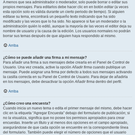
A menos que sea administrador o moderador, solo puede borrar o editar sus
propios mensajes. Para editarlos debe hacer clic en en botón
editar
(a veces
esta opción solo es válida durante un cierto periodo de tiempo). Si alguien
editase su tema, encontrará un pequeño texto indicando que ha sido
modificado y las veces que lo ha sido. No aparece si fue un moderador o la
administración quién lo editó, aunque la mayoría de las veces el editor deja su
nombre de usuario y la causa de la edición. Los usuarios normales no podrán
borrar sus temas después de que alguien haya respondido al mismo.
Arriba
¿Cómo se puede añadir una firma a mi mensaje?
Para añadir una firma a sus mensajes debe crearla en el Panel de Control de
Usuario. Una vez creada, active la opción
Añadir firma
cuando publique un
mensaje. Puede asignar una firma por defecto a todos sus mensajes activando
la casilla correcta en su Panel de Control de Usuario. Para dejar de añadirla
en los mensajes, debe desactivar la opción
Añadir firma
dentro del perfil.
Arriba
¿Cómo creo una encuesta?
Cuando inicia un nuevo tema o edita el primer mensaje del mismo, debe hacer
clic en la etiqueta “Agregar Encuesta” debajo del formulario de publicación; si
no la visualiza, significa que no posee los permisos apropiados para crear
encuestas. Inserte un título y al menos dos opciones en el campo apropiado,
asegurándose de que cada opción se encuentre en la correspondiente línea
del formulario. También puede elegir el número de opciones que el usuario