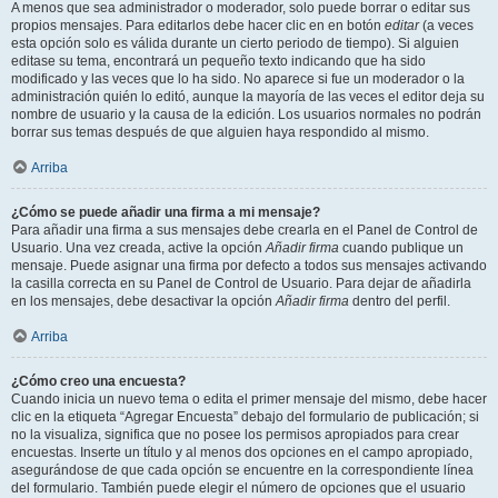
A menos que sea administrador o moderador, solo puede borrar o editar sus
propios mensajes. Para editarlos debe hacer clic en en botón
editar
(a veces
esta opción solo es válida durante un cierto periodo de tiempo). Si alguien
editase su tema, encontrará un pequeño texto indicando que ha sido
modificado y las veces que lo ha sido. No aparece si fue un moderador o la
administración quién lo editó, aunque la mayoría de las veces el editor deja su
nombre de usuario y la causa de la edición. Los usuarios normales no podrán
borrar sus temas después de que alguien haya respondido al mismo.
Arriba
¿Cómo se puede añadir una firma a mi mensaje?
Para añadir una firma a sus mensajes debe crearla en el Panel de Control de
Usuario. Una vez creada, active la opción
Añadir firma
cuando publique un
mensaje. Puede asignar una firma por defecto a todos sus mensajes activando
la casilla correcta en su Panel de Control de Usuario. Para dejar de añadirla
en los mensajes, debe desactivar la opción
Añadir firma
dentro del perfil.
Arriba
¿Cómo creo una encuesta?
Cuando inicia un nuevo tema o edita el primer mensaje del mismo, debe hacer
clic en la etiqueta “Agregar Encuesta” debajo del formulario de publicación; si
no la visualiza, significa que no posee los permisos apropiados para crear
encuestas. Inserte un título y al menos dos opciones en el campo apropiado,
asegurándose de que cada opción se encuentre en la correspondiente línea
del formulario. También puede elegir el número de opciones que el usuario