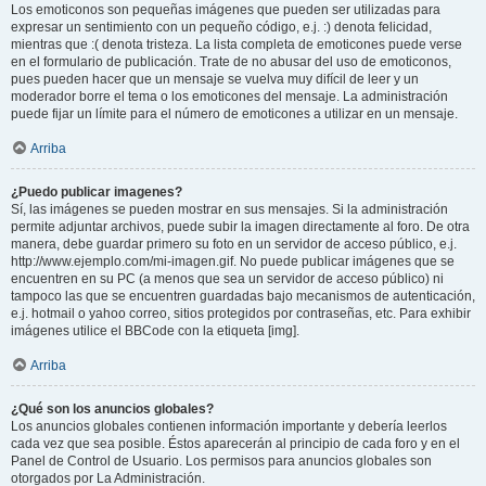
Los emoticonos son pequeñas imágenes que pueden ser utilizadas para
expresar un sentimiento con un pequeño código, e.j. :) denota felicidad,
mientras que :( denota tristeza. La lista completa de emoticones puede verse
en el formulario de publicación. Trate de no abusar del uso de emoticonos,
pues pueden hacer que un mensaje se vuelva muy difícil de leer y un
moderador borre el tema o los emoticones del mensaje. La administración
puede fijar un límite para el número de emoticones a utilizar en un mensaje.
Arriba
¿Puedo publicar imagenes?
Sí, las imágenes se pueden mostrar en sus mensajes. Si la administración
permite adjuntar archivos, puede subir la imagen directamente al foro. De otra
manera, debe guardar primero su foto en un servidor de acceso público, e.j.
http://www.ejemplo.com/mi-imagen.gif. No puede publicar imágenes que se
encuentren en su PC (a menos que sea un servidor de acceso público) ni
tampoco las que se encuentren guardadas bajo mecanismos de autenticación,
e.j. hotmail o yahoo correo, sitios protegidos por contraseñas, etc. Para exhibir
imágenes utilice el BBCode con la etiqueta [img].
Arriba
¿Qué son los anuncios globales?
Los anuncios globales contienen información importante y debería leerlos
cada vez que sea posible. Éstos aparecerán al principio de cada foro y en el
Panel de Control de Usuario. Los permisos para anuncios globales son
otorgados por La Administración.