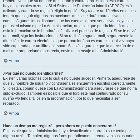
Primero, verifique su nombre de usuario y contraseña. Si todo está correcto,
hay dos posibles razones. Si el Sistema de Protección Infantil (APPCO) está
activado y cuando se registró eligió la opción
Soy menor de 13 años
entonces
tendrá que seguir algunas instrucciones que se le darán para activar la
cuenta. Algunos foros disponen que las cuentas deben ser activadas, ya sea
por usted mismo o por La Administración, antes de que pueda identificarse;
esta información se le brindará al finalizar el proceso de registro. Si se le envió
un e-mail, siga las instrucciones. Si no recibió ningún e-mail, seguramente la
dirección de correo electrónico que proporcionó no es correcta o tal vez haya
sido capturada por un filtro anti-spam. Si está seguro de que la dirección de e-
mail que proporcionó es correcta, envíe un mensaje a La Administración.
Arriba
¿Por qué no puedo identificarme?
Existen varias razones por lo cuál esto puede suceder. Primero, asegúrese de
que su nombre de usuario y contraseña se encuentren escritos correctamente.
Si lo están, comuníquese con La Administración para asegurarse de que no ha
sido excluido. También es posible que el foro esté mal configurado por su
dueño y/o tenga fallos en la programación, por lo que necesitaría ser
reparado.
Arriba
Hace un tiempo me registré, ¡pero ahora no puedo conectarme!
Es posible que la administración haya desactivado o borrado su cuenta por
alguna razón. También, algunos foros periódicamente remueven sus usuarios