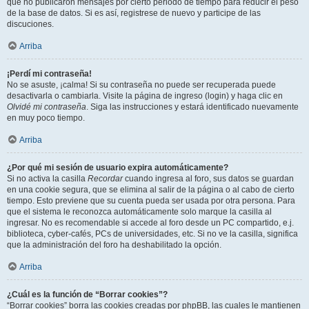
que no publicaron mensajes por cierto periodo de tiempo para reducir el peso
de la base de datos. Si es así, registrese de nuevo y participe de las
discuciones.
Arriba
¡Perdí mi contraseña!
No se asuste, ¡calma! Si su contraseña no puede ser recuperada puede
desactivarla o cambiarla. Visite la página de ingreso (login) y haga clic en
Olvidé mi contraseña
. Siga las instrucciones y estará identificado nuevamente
en muy poco tiempo.
Arriba
¿Por qué mi sesión de usuario expira automáticamente?
Si no activa la casilla
Recordar
cuando ingresa al foro, sus datos se guardan
en una cookie segura, que se elimina al salir de la página o al cabo de cierto
tiempo. Esto previene que su cuenta pueda ser usada por otra persona. Para
que el sistema le reconozca automáticamente solo marque la casilla al
ingresar. No es recomendable si accede al foro desde un PC compartido, e.j.
biblioteca, cyber-cafés, PCs de universidades, etc. Si no ve la casilla, significa
que la administración del foro ha deshabilitado la opción.
Arriba
¿Cuál es la función de “Borrar cookies”?
“Borrar cookies” borra las cookies creadas por phpBB, las cuales le mantienen