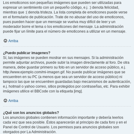
Los emoticonos son pequeñas imágenes que pueden ser utilizadas para
expresar un sentimiento con un pequeño código, e.j. :) denota felicidad,
mientras que :( denota tristeza. La lista completa de emoticones puede verse
en el formulario de publicación. Trate de no abusar del uso de emoticonos,
pues pueden hacer que un mensaje se vuelva muy difícil de leer y un
moderador borre el tema o los emoticones del mensaje. La administración
puede fijar un límite para el número de emoticones a utilizar en un mensaje.
Arriba
¿Puedo publicar imagenes?
Sí, las imágenes se pueden mostrar en sus mensajes. Si la administración
permite adjuntar archivos, puede subir la imagen directamente al foro. De otra
manera, debe guardar primero su foto en un servidor de acceso público, e.j.
http://www.ejemplo.com/mi-imagen.gif. No puede publicar imágenes que se
encuentren en su PC (a menos que sea un servidor de acceso público) ni
tampoco las que se encuentren guardadas bajo mecanismos de autenticación,
e.j. hotmail o yahoo correo, sitios protegidos por contraseñas, etc. Para exhibir
imágenes utilice el BBCode con la etiqueta [img].
Arriba
¿Qué son los anuncios globales?
Los anuncios globales contienen información importante y debería leerlos
cada vez que sea posible. Éstos aparecerán al principio de cada foro y en el
Panel de Control de Usuario. Los permisos para anuncios globales son
otorgados por La Administración.