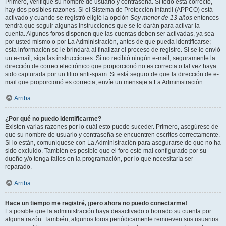
Primero, verifique su nombre de usuario y contraseña. Si todo está correcto,
hay dos posibles razones. Si el Sistema de Protección Infantil (APPCO) está
activado y cuando se registró eligió la opción
Soy menor de 13 años
entonces
tendrá que seguir algunas instrucciones que se le darán para activar la
cuenta. Algunos foros disponen que las cuentas deben ser activadas, ya sea
por usted mismo o por La Administración, antes de que pueda identificarse;
esta información se le brindará al finalizar el proceso de registro. Si se le envió
un e-mail, siga las instrucciones. Si no recibió ningún e-mail, seguramente la
dirección de correo electrónico que proporcionó no es correcta o tal vez haya
sido capturada por un filtro anti-spam. Si está seguro de que la dirección de e-
mail que proporcionó es correcta, envíe un mensaje a La Administración.
Arriba
¿Por qué no puedo identificarme?
Existen varias razones por lo cuál esto puede suceder. Primero, asegúrese de
que su nombre de usuario y contraseña se encuentren escritos correctamente.
Si lo están, comuníquese con La Administración para asegurarse de que no ha
sido excluido. También es posible que el foro esté mal configurado por su
dueño y/o tenga fallos en la programación, por lo que necesitaría ser
reparado.
Arriba
Hace un tiempo me registré, ¡pero ahora no puedo conectarme!
Es posible que la administración haya desactivado o borrado su cuenta por
alguna razón. También, algunos foros periódicamente remueven sus usuarios