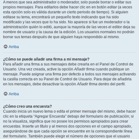
A menos que sea administrador o moderador, solo puede borrar o editar sus
propios mensajes. Para editarlos debe hacer clic en en botón
editar
(a veces
esta opción solo es válida durante un cierto periodo de tiempo). Si alguien
editase su tema, encontrará un pequeño texto indicando que ha sido
modificado y las veces que lo ha sido. No aparece si fue un moderador o la
administración quién lo editó, aunque la mayoría de las veces el editor deja su
nombre de usuario y la causa de la edición. Los usuarios normales no podrán
borrar sus temas después de que alguien haya respondido al mismo.
Arriba
¿Cómo se puede añadir una firma a mi mensaje?
Para añadir una firma a sus mensajes debe crearla en el Panel de Control de
Usuario. Una vez creada, active la opción
Añadir firma
cuando publique un
mensaje. Puede asignar una firma por defecto a todos sus mensajes activando
la casilla correcta en su Panel de Control de Usuario. Para dejar de añadirla
en los mensajes, debe desactivar la opción
Añadir firma
dentro del perfil.
Arriba
¿Cómo creo una encuesta?
Cuando inicia un nuevo tema o edita el primer mensaje del mismo, debe hacer
clic en la etiqueta “Agregar Encuesta” debajo del formulario de publicación; si
no la visualiza, significa que no posee los permisos apropiados para crear
encuestas. Inserte un título y al menos dos opciones en el campo apropiado,
asegurándose de que cada opción se encuentre en la correspondiente línea
del formulario. También puede elegir el número de opciones que el usuario