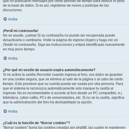
que no publicaron mensajes por cierto periodo de tiempo para reducir el peso
de la base de datos. Si es así, registrese de nuevo y participe de las
discuciones.
Arriba
¡Perdí mi contraseña!
No se asuste, ¡calma! Si su contraseña no puede ser recuperada puede
desactivarla o cambiarla. Visite la página de ingreso (login) y haga clic en
Olvidé mi contraseña
. Siga las instrucciones y estará identificado nuevamente
en muy poco tiempo.
Arriba
¿Por qué mi sesión de usuario expira automáticamente?
Si no activa la casilla
Recordar
cuando ingresa al foro, sus datos se guardan
en una cookie segura, que se elimina al salir de la página o al cabo de cierto
tiempo. Esto previene que su cuenta pueda ser usada por otra persona. Para
que el sistema le reconozca automáticamente solo marque la casilla al
ingresar. No es recomendable si accede al foro desde un PC compartido, e.j.
biblioteca, cyber-cafés, PCs de universidades, etc. Si no ve la casilla, significa
que la administración del foro ha deshabilitado la opción.
Arriba
¿Cuál es la función de “Borrar cookies”?
“Borrar cookies” borra las cookies creadas por phpBB, las cuales le mantienen