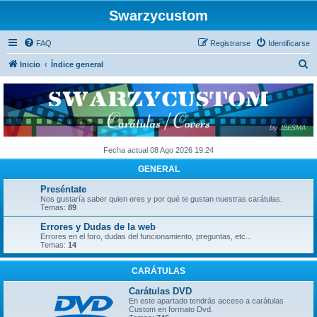
Swarzycustom
FAQ
Registrarse
Identificarse
B
Inicio
Índice general
u
s
c
a
r
Fecha actual 08 Ago 2026 19:24
GENERAL
Preséntate
Nos gustaría saber quien eres y por qué te gustan nuestras carátulas.
Temas:
89
Errores y Dudas de la web
Errores en el foro, dudas del funcionamiento, preguntas, etc...
Temas:
14
CARÁTULAS
Carátulas DVD
En este apartado tendrás acceso a carátulas
Custom en formato Dvd.