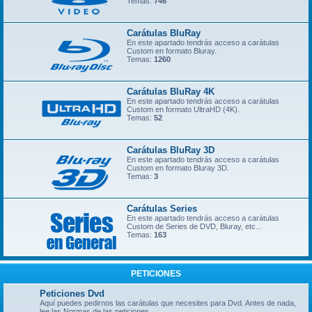
Temas:
746
Carátulas BluRay
En este apartado tendrás acceso a carátulas
Custom en formato Bluray.
Temas:
1260
Carátulas BluRay 4K
En este apartado tendrás acceso a carátulas
Custom en formato UltraHD (4K).
Temas:
52
Carátulas BluRay 3D
En este apartado tendrás acceso a carátulas
Custom en formato Bluray 3D.
Temas:
3
Carátulas Series
En este apartado tendrás acceso a carátulas
Custom de Series de DVD, Bluray, etc...
Temas:
163
PETICIONES
Peticiones Dvd
Aquí puedes pedirnos las carátulas que necesites para Dvd. Antes de nada,
lee las Normas de las peticiones.